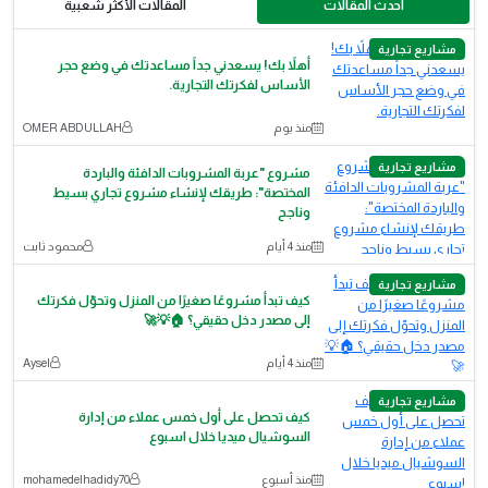
احدث المقالات
المقالات الأكثر شعبية
مشاريع تجارية
أهلاً بك! يسعدني جداً مساعدتك في وضع حجر
الأساس لفكرتك التجارية.
منذ يوم
OMER ABDULLAH
مشاريع تجارية
مشروع "عربة المشروبات الدافئة والباردة
المختصة": طريقك لإنشاء مشروع تجاري بسيط
وناجح
منذ 4 أيام
محمود ثابت
مشاريع تجارية
كيف تبدأ مشروعًا صغيرًا من المنزل وتحوّل فكرتك
إلى مصدر دخل حقيقي؟ 🏠💡🚀
منذ 4 أيام
Aysel
مشاريع تجارية
كيف تحصل على أول خمس عملاء من إدارة
السوشيال ميديا خلال اسبوع
منذ أسبوع
mohamedelhadidy70