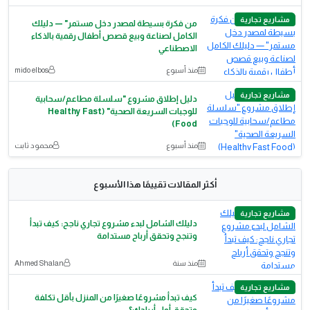
مشاريع تجارية
من فكرة بسيطة لمصدر دخل مستمر" — دليلك
الكامل لصناعة وبيع قصص أطفال رقمية بالذكاء
الاصطناعي
منذ أسبوع
mido elbos
مشاريع تجارية
دليل إطلاق مشروع "سلسلة مطاعم/سحابية
للوجبات السريعة الصحية" (Healthy Fast
Food)
منذ أسبوع
محمود ثابت
أكثر المقالات تقييمًا هذا الأسبوع
مشاريع تجارية
دليلك الشامل لبدء مشروع تجاري ناجح: كيف تبدأ
وتنجح وتحقق أرباح مستدامة
منذ سنة
Ahmed Shalan
مشاريع تجارية
كيف تبدأ مشروعًا صغيرًا من المنزل بأقل تكلفة