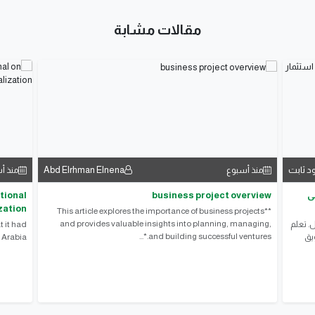
مقالات مشابة
د ثابت
Abd Elrhman Elnena
منذ أسبوع
منذ أ
ى
business project overview
tional
zation
**This article explores the importance of business projects
and provides valuable insights into planning, managing,
. تعلم
 it had
and building successful ventures.*...
ويق
 Arabia