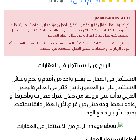
تقييم 5 من 5.
1 المراجعات
تنبيه لحاله هذا المقال
تم تصنيف هذا المقال كغير مؤهل لتحقيق الدخل وفق معايير المنصة الحالية. لذلك
لا تُعرض عليه إعلانات، ولا يظهر ضمن قوائم المقالات العامة أو نتائج البحث داخل
المنصة، لكنه يظل متاحًا للقراءة من خلال رابطه المباشر.
لا تعني حالة عدم الأهلية بالضرورة أن المقال مخالف؛ فقد ترتبط بمعايير المحتوى أو
جودة الزيارات أو متطلبات تحقيق الدخل المعتمدة في المنصة.
الربح من الاستثمار في العقارات
الاستثمار في العقارات يعتبر واحد من أقدم وأنجح وسائل
الاستثمار على مر العصور، ناس كتير في العالم والوطن
العربي بدأت تبني ثروتها من خلال شراء عقارات وتأجيرها أو
إعادة بيعها، وده مش من فراغ، لأن العقار دايمًا بيحتفظ
بقيمته أو بيزيد مع الوقت.
أنواع الاستثمار العقاري.