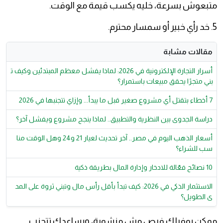
متبعوش بسرعة، خليه يكسب قيمة مع الوقت.
5. خد رأي خبير أو سمسار محترم.
مقالات مشابة
أسرار التجارة الإلكترونية في 2026: لماذا يفشل معظم المبتدئين وكيف ت
بني متجرًا يحقق مبيعات باستمرار؟
7 أخطاء بتقتل أي مشروع صغير قبل ما يبدأ... وإزاي تتجنبها في 2026
دراسة الجدوى بين النظرية والتطبيق.. لماذا ينجح مشروع ويفشل آخر؟
أسعار الذهب اليوم في مصر.. آخر تحديث لعيار 21 و24 وهل الوقت منا
سب للشراء؟
10 نصائح فعّالة للادخار وإدارة المال بطريقة ذكية
الاستثمار الذكي في 2026: كيف تبدأ بأقل رأس مال وتبني ثروة على المد
ى الطويل؟
ممكن يوفرلك فرص مش منشورة، ويساعدك تتجنب