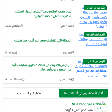
شروحات اموالي
لماذا يبحث الملايين هنا؟ كشف أسرار المحتوى
الأكثر طلباً على منصة "أموالي"
منذ 4 أيام
ابراهيم محمد
المقالات العامة
اللحظة التي تكتشف فيها أنك أقوى مما ظننت
منذ يوم
Shimaa
الربح من الانترنت
الربح من الإنترنت في 2026: 7 طرق عملية تبدأ بها
من الصفر دون رأس مال
منذ يومين
Adnan Hasan
أكثر الأعضاء ربح في آخر 30 يومًا
أعضاء كبار الشخصيات
NBT bloggers
المستخدم أخفى الأرباح