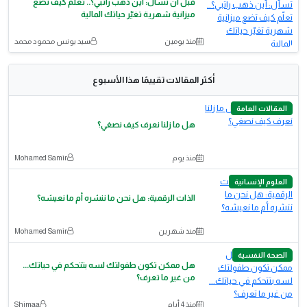
قبل أن تسأل: أين ذهب راتبي؟.. تعلّم كيف تضع
ميزانية شهرية تغيّر حياتك المالية
منذ يومين
سيد يونس محمود محمد
أكثر المقالات تقييمًا هذا الأسبوع
المقالات العامة
هل ما زلنا نعرف كيف نصغي؟
منذ يوم
Mohamed Samir
العلوم الإنسانية
الذات الرقمية: هل نحن ما ننشره أم ما نعيشه؟
منذ شهرين
Mohamed Samir
الصحة النفسية
هل ممكن تكون طفولتك لسه بتتحكم في حياتك...
من غير ما تعرف؟
منذ 4 أيام
Shimaa