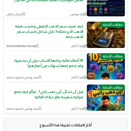
أفضل المؤشرات الفنية المستخدمة في التداول
منذ يومين
اسرار تداول
مقالات التجارة
كيف تعرف سعر الذهب الحقيقي وتحسب قيمة
الذهب الذي تملكه؟ دليل شامل لحساب سعر
الذهب بدقة
منذ 5 أيام
mohamedreda mousa
مقالات التجارة
10 أخطاء مالية يرتكبها الشباب دون أن يشعروا...
وقد تدفع ثمنها سنوات من أعمارهم!
منذ 5 أيام
سيد يونس محمود محمد
مقالات التجارة
قبل أن تسأل: أين ذهب راتبي؟.. تعلّم كيف تضع
ميزانية شهرية تغيّر حياتك المالية
منذ 3 أيام
سيد يونس محمود محمد
أكثر المقالات تقييمًا هذا الأسبوع