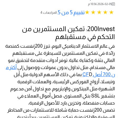
2026-02-05 18:56 م
تقييم 5 من 5.
4 المراجعات
200Invest: تمكين المستثمرين من
التحكم في مستقبلهم
في عالم الاستثمار الديناميكي اليوم، تبرز 200إنفست كمنصة
رائدة في تمكين المستثمرين للسيطرة على مستقبلهم
المالي بثقة وكفاءة عالية. توفر أدوات متقدمة لتحقيق نمو
مالي مستدام، مثل تداول بدون عمولات ووصول إلى
أكثر م
ن 700 أصل CF
D بما في ذلك الأسهم الدولية مثل أبل
وتيسلا، أزواج الفوركس الرئيسية، والعملات الرقمية
الشهيرة مثل البيتكوين والإيثريوم. مع تداول آمن مدعوم
بتشفير SSL بنكي المستوى، فصل أموال العملاء في
حسابات منفصلة، وتخزين بارد للأصول الرقمية،
تضمن 200إنفست حماية شاملة للاستثمارات من المخاطر
السوقية والإلكترونية. تمكين المستثمرين يبدأ بتجربة