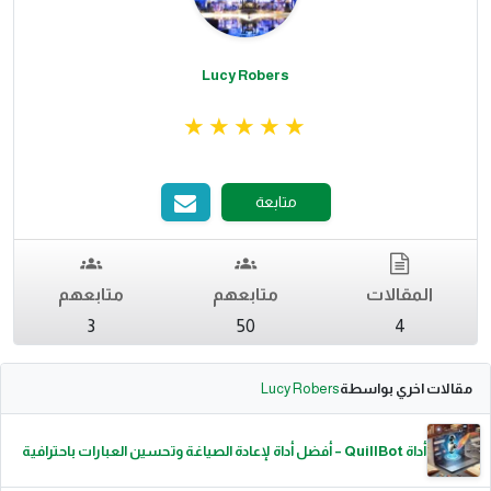
Lucy Robers
متابعة
المقالات
متابعهم
متابعهم
3
50
4
مقالات اخري بواسطة
Lucy Robers
أداة QuillBot – أفضل أداة لإعادة الصياغة وتحسين العبارات باحترافية