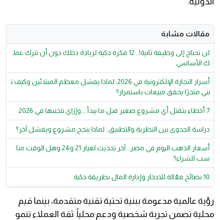
الدولية.
مقالات مشابة
لن تحتاج إلى وظيفة ثانية!.. 12 فكرة ذكية لزيادة دخلك دون أن تترك عمل
ك الأساسي
أسرار التجارة الإلكترونية في 2026: لماذا يفشل معظم المبتدئين وكيف ت
بني متجرًا يحقق مبيعات باستمرار؟
7 أخطاء بتقتل أي مشروع صغير قبل ما يبدأ... وإزاي تتجنبها في 2026
دراسة الجدوى بين النظرية والتطبيق.. لماذا ينجح مشروع ويفشل آخر؟
أسعار الذهب اليوم في مصر.. آخر تحديث لعيار 21 و24 وهل الوقت منا
سب للشراء؟
10 نصائح فعّالة للادخار وإدارة المال بطريقة ذكية
رؤية عالمية مدعومة ببنية تحتية تقنية متقدمة، بينما قيم
محلية تضمن تجربة شخصية ودعم محلياً. ثقة العملاء تنمو