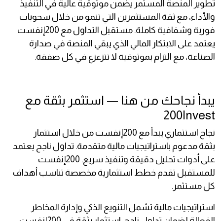
تطوير المنصة المستمر يضمن موثوقية عالية في التنفيذ
والأداء، مع ثقة المستثمرين التي تنمو من خلال سحوبات
فورية وشفافية كاملة. مستقبل التداول مع 200إنفست
يعتمد على الابتكار المالي الذي يبقي المنصة في صدارة
الصناعة، مع التزام بموثوقية لا تتزعزع في كل صفقة.
يبدأ نجاحك من هنا — استثمر بثقة مع
200Invest
نجاح استثماري يبدأ مع 200إنفست من خلال استثمار
بثقة مدعوم باستراتيجيات مالية متقدمة. تداول ناجح يعتمد
على أدوات تحليل دقيقة وتنفيذ سريع. 200إنفست
للمستقبل تقدم خطط استثمارية مخصصة تناسب أهداف
كل مستثمر.
استراتيجيات مالية تشمل التنويع الذكي وإدارة المخاطر
الفعالة لضمان تداول ناجح. استثمار بثقة في 200إنفست