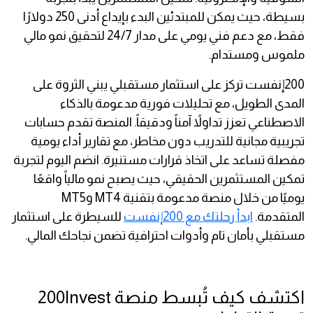
بسيطة، حيث يمكن للمبتدئين البدء بإيداع أدنى 250 دولارًا
فقط، مع دعم فني يومي على مدار 24/7 لتحقيق نمو مالي
ملموس ومستدام.
200إنفست تركز على استثمار مستقبلي يبني الثروة على
المدى الطويل، مع تحليلات فورية مدعومة بالذكاء
الاصطناعي تعزز تداولاً آمناً ودقيقاً. المنصة تقدم حسابات
تجريبية مجانية للتدريب دون مخاطر، مع تقارير أداء يومية
مفصلة تساعد على اتخاذ قرارات مستنيرة. انضم اليوم لتجربة
تمكين المستثمرين الحقيقي، حيث يصبح نمو مالياً واقعًا
يوميًا من خلال منصة مدعومة بتقنية MT4 وMT5
المتقدمة.
ابدأ رحلتك مع 200إنفست
للسيطرة على استثمار
مستقبلي بأمان تام وأدوات احترافية تضمن نجاحك المالي.
اكتشف كيف تُبسط منصة 200Invest