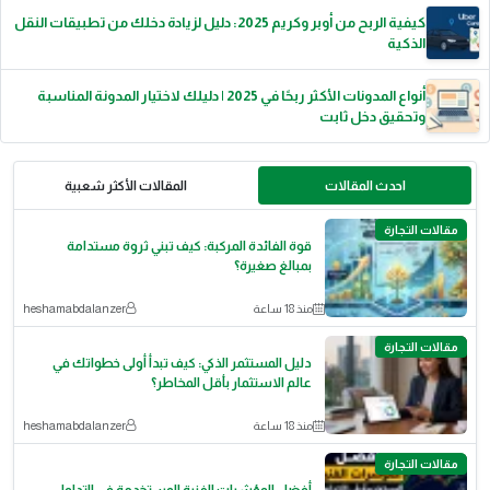
كيفية الربح من أوبر وكريم 2025: دليل لزيادة دخلك من تطبيقات النقل
الذكية
أنواع المدونات الأكثر ربحًا في 2025 | دليلك لاختيار المدونة المناسبة
وتحقيق دخل ثابت
احدث المقالات
المقالات الأكثر شعبية
مقالات التجارة
قوة الفائدة المركبة: كيف تبني ثروة مستدامة
بمبالغ صغيرة؟
منذ 18 ساعة
heshamabdalanzer
مقالات التجارة
دليل المستثمر الذكي: كيف تبدأ أولى خطواتك في
عالم الاستثمار بأقل المخاطر؟
منذ 18 ساعة
heshamabdalanzer
مقالات التجارة