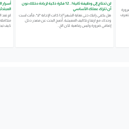
لن تحتاج إلى وظيفة ثانية!.. 12 فكرة ذكية لزيادة دخلك دون
أن تترك عملك الأساسي
المبتدئ
ضرورة
تتعرف
هل يكفي راتبك حتى نهاية الشهر؟ إذا كانت الإجابة "لا"، فأنت لست
لم تعد ا
وحدك. مع ارتفاع تكاليف المعيشة، أصبح البحث عن مصدر دخل
متكاملة 
إضافي ضرورة وليس رفاهية. لكن الخ...
كيف تبدأ