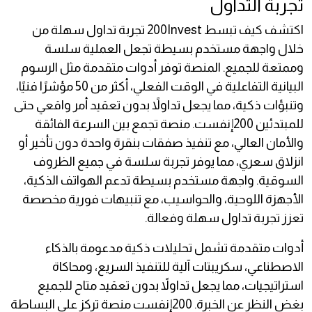
تجربة التداول
اكتشف كيف تبسط 200Invest تجربة تداول سهلة من
خلال واجهة مستخدم بسيطة تجعل العملية سلسة
وممتعة للجميع. المنصة توفر أدوات متقدمة مثل الرسوم
البيانية التفاعلية في الوقت الفعلي، أكثر من 50 مؤشرًا فنيًا،
وتنبؤات ذكية، مما يجعل تداولاً بدون تعقيد أمر واقعي حتى
للمبتدئين 200إنفست. منصة تجمع بين السرعة الفائقة
والأمان العالي، مع تنفيذ صفقات بنقرة واحدة دون تأخير أو
انزلاق سعري، مما يوفر تجربة سلسة في جميع الظروف
السوقية. واجهة مستخدم بسيطة تدعم الهواتف الذكية،
الأجهزة اللوحية، والحواسيب، مع تنبيهات فورية مخصصة
تعزز تجربة تداول سهلة وفعالة.
أدوات متقدمة تشمل تحليلات ذكية مدعومة بالذكاء
الاصطناعي، سكريبتات آلية للتنفيذ السريع، ومحاكاة
استراتيجيات، مما يجعل تداولاً بدون تعقيد متاح للجميع
بغض النظر عن الخبرة. 200إنفست منصة تركز على البساطة