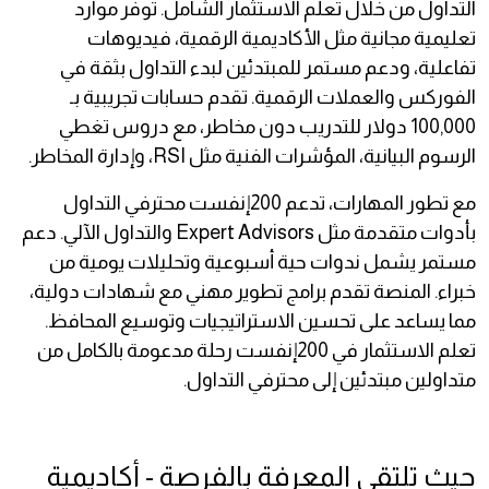
التداول من خلال تعلم الاستثمار الشامل. توفر موارد
تعليمية مجانية مثل الأكاديمية الرقمية، فيديوهات
تفاعلية، ودعم مستمر للمبتدئين لبدء التداول بثقة في
الفوركس والعملات الرقمية. تقدم حسابات تجريبية بـ
100,000 دولار للتدريب دون مخاطر، مع دروس تغطي
الرسوم البيانية، المؤشرات الفنية مثل RSI، وإدارة المخاطر.
مع تطور المهارات، تدعم 200إنفست محترفي التداول
بأدوات متقدمة مثل Expert Advisors والتداول الآلي. دعم
مستمر يشمل ندوات حية أسبوعية وتحليلات يومية من
خبراء. المنصة تقدم برامج تطوير مهني مع شهادات دولية،
مما يساعد على تحسين الاستراتيجيات وتوسيع المحافظ.
تعلم الاستثمار في 200إنفست رحلة مدعومة بالكامل من
متداولين مبتدئين إلى محترفي التداول.
حيث تلتقي المعرفة بالفرصة - أكاديمية