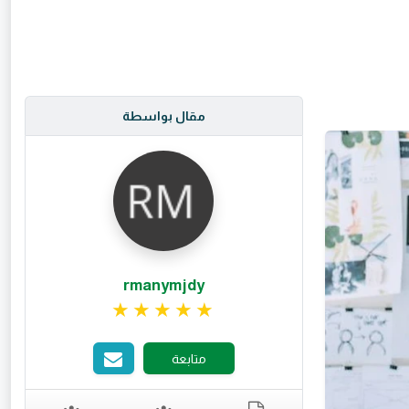
مقال بواسطة
rmanymjdy
تقييم 5 من 5.
متابعة