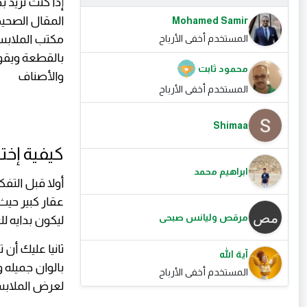
إذا كنت تريد
المقال الصحيح
Mohamed Samir
مكتب الملابس؟
المستخدم أخفى الأرباح
بالقطعة ويقو
محمود ثابت
والأصناف
المستخدم أخفى الأرباح
Shimaa
كيفية إخت
ابراهيم محمد
أولا قبل التف
عقار كبير حيث 
مرقص وليانس صبحى
ليكون بدايه 
ثانيا عليك أ
آية الله
بالوان جميله 
المستخدم أخفى الأرباح
لعرض الملابس 