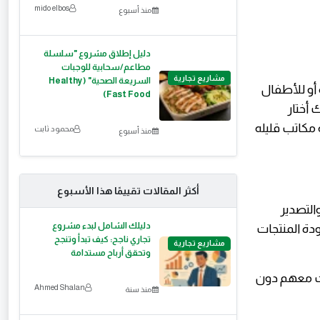
mido elbos
منذ أسبوع
دليل إطلاق مشروع "سلسلة
مطاعم/سحابية للوجبات
مشاريع تجارية
السريعة الصحية" (Healthy
 أو للأطفال
Fast Food)
أختار
 مكاتب قليله
محمود ثابت
منذ أسبوع
أكثر المقالات تقييمًا هذا الأسبوع
التصدير
دليلك الشامل لبدء مشروع
ودة المنتجات
تجاري ناجح: كيف تبدأ وتنجح
مشاريع تجارية
وتحقق أرباح مستدامة
نت معهم دون
Ahmed Shalan
منذ سنة