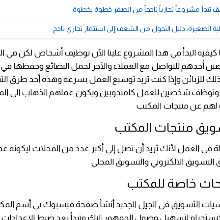
 تبدأ مشروعاً تجارياً ناجحاً من الصفر خطوة بخطوة
لية الصغيرة: دليل التحول من الشغف إلى استثمار تجاري ناجح
 كيفية البدأ في هذا المشروع علينا الآن توظيف أشخاص لكن في البد
ين أحدهم للتواصل مع العملاء والآخر لحمل البضائع وحفظها في 
ذلك للزبائن وإذا كنت تريد توسيع العمل بسرعه وهذه أحد طرق ال
وتوظف شخصين للعمل كامندوبين ويكون عملهم الذهاب الي الم
 لهم عن منتجات المكتب
يق منتجات المكتب
 في العمل لأنك تريد أن تصل إلي أكبر عدد من المحلات ليكونه عم
التسويق الالكتروني والتسويق المحلي
ات خاصة للمكتب
سيات التسويق في الجيل الجديد أنشأ صفحة فيسبوك بي أسم المك
نستجرام لتسهيل وصول الجمهور إليك وتبدأ بعد ضبط الاعدادات 