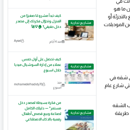
أنت في
ن ما هو
التجزئة أو
كيف تبدأ مشروعًا صغيرًا من
المنزل وتحوّل فكرتك إلى مصدر
مشاريع تجارية
ن الموديلات
دخل حقيقي؟ 🏠💡🚀
Aysel
منذ 4 أيام
كيف تحصل على أول خمس
عملاء من إدارة السوشيال ميديا
مشاريع تجارية
خلال اسبوع
في شقه في
منذ
mohamedelhadidy70
حتي شارع عام
أسبوع
من فكرة بسيطة لمصدر دخل
ب الشقه
مستمر" — دليلك الكامل
 طريقة
مشاريع تجارية
لصناعة وبيع قصص أطفال
رقمية بالذكاء الاصطناعي