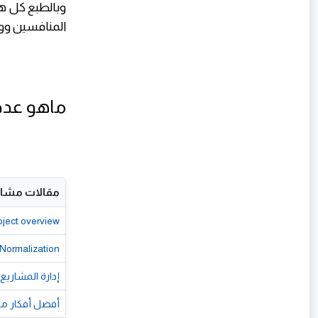
وبالطبع كل ه
المنافسين و
ماهو عدد
مقالات مشاب
oject overview
Normalization
إدارة المشاريع الحديثة (PMP) في عصر الذكاء الاصطناعي.. عندما ي
أفضل أفكار مشار