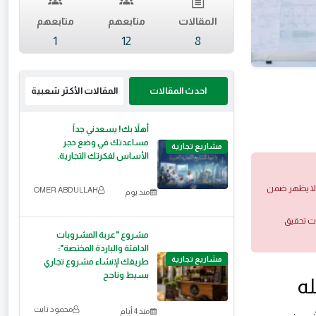
المقالات
متابعهم
متابعهم
1
12
8
احدث المقالات
المقالات الأكثر شعبية
أهلاً بك! يسعدني جداً
مساعدتك في وضع حجر
مشاريع تجارية
الأساس لفكرتك التجارية.
 ولا يظهر ضمن
OMER ABDULLAH
منذ يوم
ات تحقيق
مشروع "عربة المشروبات
الدافئة والباردة المختصة":
مشاريع تجارية
طريقك لإنشاء مشروع تجاري
بسيط وناجح
له
محمود ثابت
منذ 4 أيام