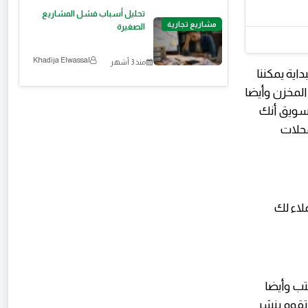
تحليل أسباب فشل المشاريع
مشاريع تجارية
الصغيرة
Khadija Elwassal
منذ 3 أشهر
اية يمكننا
المخزن وأيضا
تسويق أنك
حلات
لاء لك
تب وأيضا
تقوم بنشر