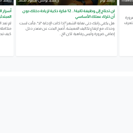
mawso
سيد يونس محمود محمد
منذ يوم
منذ أ
لن تحتاج إلى وظيفة ثانية!.. 12 فكرة ذكية لزيادة دخلك دون
أن تترك عملك الأساسي
المبتدئ
ضرورة
تتعرف
هل يكفي راتبك حتى نهاية الشهر؟ إذا كانت الإجابة "لا"، فأنت لست
لم تعد ا
وحدك. مع ارتفاع تكاليف المعيشة، أصبح البحث عن مصدر دخل
متكاملة 
إضافي ضرورة وليس رفاهية. لكن الخ...
كيف تبدأ