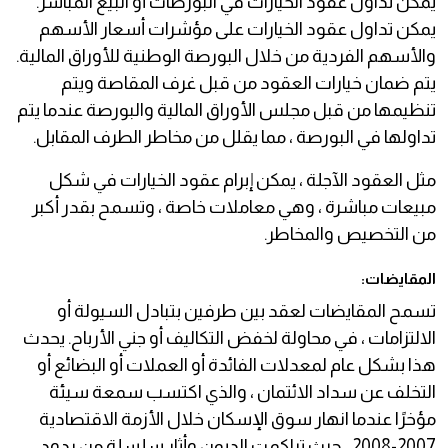
يمكن تداول عقود الخيارات في البورصات أو البيع المباشر.
يمكن تداول عقود الخيارات على مؤشرات أسعار الأسهم
والأسهم الفردية من خلال البورصة الوطنية للأوراق المالية.
يتم ضمان خيارات العقود من قبل غرف المقاصة ويتم
تنظيمها من قبل مجلس الأوراق المالية والبورصة عندما يتم
تداولها في البورصة ، مما يقلل من مخاطر الطرف المقابل.
مثل العقود الآجلة ، يمكن إبرام عقود الخيارات في شكل
مبيعات مباشرة ، وهي معاملات خاصة ، وتسمح بقدر أكبر
من التخصيص والمخاطر.
المقايضات:
تسمح المقايضات لعقد بين طرفين بتبادل السيولة أو
الالتزامات ، في محاولة لخفض التكاليف أو جني الأرباح. يحدث
هذا بشكل عام لمعدلات الفائدة أو العملات أو البضائع أو
التخلف عن سداد الائتمان ، والذي اكتسب سمعة سيئة
مؤخرًا عندما انهار سوق الإسكان خلال الأزمة الاقتصادية
2007-2008 ، حيث تراكمت الديون وأثار سلسلة من ردود