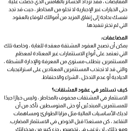
المقايضات ، فقد تزداد الخسائر بالهامش الذي حصلت عليه.
حتى الخيارات غير الإجبارية لا تخلو من المخاطر ، حيث قد تجد
نفسك بحاجة إلى إنفاق المزيد من أموالك للوفاء بالعقود
التي لم تختر تنفيذها.
المضاعفات:
يمكن أن تصبح العقود المشتقة معقدة للغاية ، وخاصة تلك
التي تعتمد على أنواع الاستثمارات غير المعتادة لمعظم
المستثمرين. يتطلب مستوى من المعرفة والإدارة النشطة ،
والتي قد لا تجتذب المستثمرين المعتادين على استراتيجيات
الحيادية أو عدم التدخل ، الشراء والاحتفاظ.
كيف تستثمر في عقود المشتقات؟
الاستثمار في المشتقات محفوف بالمخاطر ، وليس خيارًا جيدًا
للمستثمرين المبتدئين أو حتى المتوسطين. تأكد من أن
لديك الأساسيات المالية مثل مزايا الطوارئ ومساهمات
التقاعد ، كن مستعدًا قبل الخوض في الاستثمار المضارب.
ومع ذلك ، لن ترغب في تخصيص جزء كبير من مدخراتك