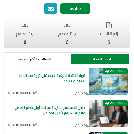
متابعة
المقالات
متابعهم
متابعهم
8
6
9
احدث المقالات
المقالات الأكثر شعبية
مقالات التجارة
قوة الفائدة المركبة: كيف تبني ثروة مستدامة
بمبالغ صغيرة؟
منذ يوم
heshamabdalanzer
مقالات التجارة
دليل المستثمر الذكي: كيف تبدأ أولى خطواتك في
عالم الاستثمار بأقل المخاطر؟
منذ يوم
heshamabdalanzer