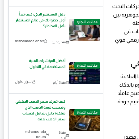
حركات البحث
لجوهرية بين
دليل المستثمر الذكي: كيف تبدأ
أولى خطواتك في عالم الاستثمار
Topical Authority (السلطة
مقالات التجارة
بأقل المخاطر؟
ا للشركات في
 رقمي قوي
heshamabdalanzer
منذ يومين
أفضل المؤشرات الفنية
مقالات التجارة
المستخدمة في التداول
 العلامة
اسرار تداول
منذ 3 أيام
 بالذكاء
سم ليصبح عاملاً
قييم جودة
كيف تعرف سعر الذهب الحقيقي
وتحسب قيمة الذهب الذي
مقالات التجارة
تملكه؟ دليل شامل لحساب
سعر الذهب بدقة
mohamedreda
منذ 6
ل هي مصدر
mousa
أيام