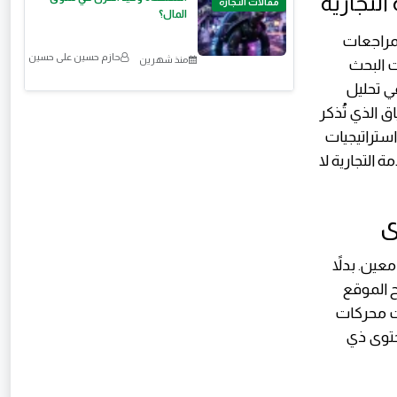
التجارية
مقالات التجارة
المال؟
المؤثرين، والمراجعات
حازم حسين على حسين
منذ شهرين
م 2026، أصبحت محركات البحث
Googl و Gemini، أكثر ذكاءً في تحليل
لفية (Backlinks)، بل عن السياق الذي تُذكر
استراتيجيات
 التجارية لا
ين. بدلاً
Topical Authority إلى أن يصبح الموقع
وع محدد . في سياق AI Search 2026، أصبحت محركات
حتوى ذي