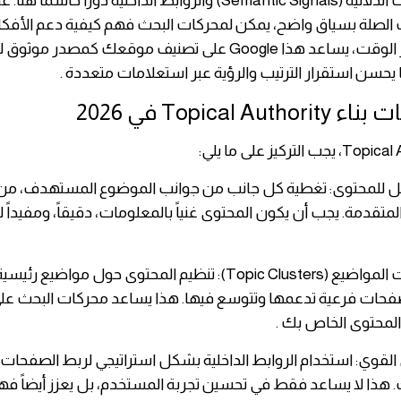
تلعب الإشارات الدلالية (Semantic Signals) والروابط الداخلية دوراً حا
الصلة بسياق واضح، يمكن لمحركات البحث فهم كيفية دعم الأفكا
البعض. بمرور الوقت، يساعد هذا Google على تصنيف موقعك كمصدر موثو
يحسن استقرار الترتيب والرؤية عبر استعلامات متعددة .
Topical Aut في 2026
ل للمحتوى: تغطية كل جانب من جوانب الموضوع المستهدف، من
المتقدمة. يجب أن يكون المحتوى غنياً بالمعلومات، دقيقاً، ومفيدا
Con) وصفحات فرعية تدعمها وتتوسع فيها. هذا يساعد محركات البحث ع
المحتوى الخاص بك .
ي القوي: استخدام الروابط الداخلية بشكل استراتيجي لربط الصفحات
هذا لا يساعد فقط في تحسين تجربة المستخدم، بل يعزز أيضاً ف