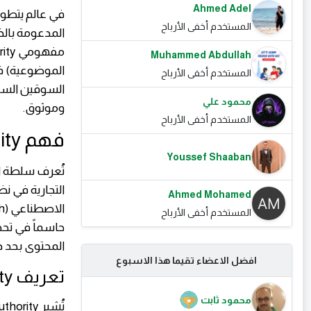
Ahmed Adel
في عالم يتطور
المستخدم أخفى الأرباح
المدعومة بالذك
Muhammed Abdullah
المستخدم أخفى الأرباح
السوقين السع
محمود علي
وموثوق.
المستخدم أخفى الأرباح
فهم Brand Authority في عصر الذكاء الاصطناعي
Youssef Shaaban
تُعرف سلطة الع
التجارية في ن
Ahmed Mohamed
المستخدم أخفى الأرباح
حاسماً في تحد
المحتوى بحد ذ
افضل الاعضاء تقيما هذا الاسبوع
تعريف Brand Authority وأهميتها المتزايدة
محمود ثابت