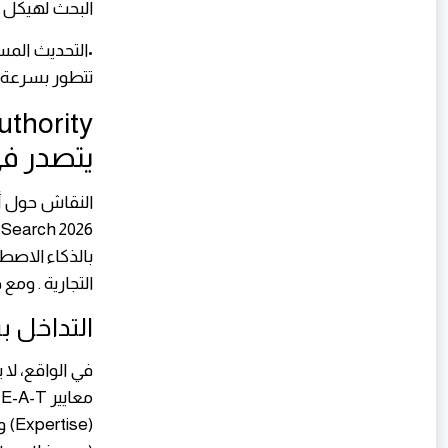
البحث لهيكل
•التحديث المس
تتطور بسرعة. ه
يتصدر في earch 2026
بالذكاء الاصط
التجارية . وم
التداخل بي
في الواقع، لا