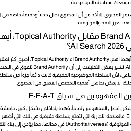
 موقعك وسلطته الموضوعية .
تمر للمحتوى: التأكد من أن المحتوى يظل حديثاً ودقيقاً، خاصة في ا
ذا يعزز الثقة والموثوقية.
Brand Authority مقابل  Authority
AI S؟
النقاش حول أيهما أهم، Brand Authority أم uthority
AI Search 2026. تشير بعض التحليلات إلى أن Authority
ناعي، لأن السلطة الموضوعية الحقيقية كانت دائماً جزءاً من سلطة
ع ذلك، لا يمكن تجاهل أهمية التخصص العميق في المحتوى.
ن المفهومين في سياق E-E-A-T
 يمكن فصل المفهومين تماماً، فهما يتداخلان بشكل كبير، خاصة 
معايير E-E-A-T. فالعلامة التجارية التي تتمتع بسلطة حقيقية هي تلك التي تُظهر 
(Expertise) و الموثوقية (Authoritativeness) في مجالها، مما يؤدي إلى بناء ا