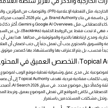
رات الخارجية والذكر في تعزيز سلطة العلامة 
تُعد الإشارات الخارجية، مثل التغطية الإعلامية (PR)، والتوصيات من 
الإيجابية، عوامل حاسمة في بناء Brand Authority. في عا
المدعومة بالذكاء الاصطناعي، مثل e AI Overviews
هذه الإشارات. فهي لا تبحث فقط عن الروابط الخ
تجارية، ومدى ارتباطها بالخبرة والموثوقية في مجالها . هذا يعني أن 
مة والتسويق بالمحتوى يجب أن تعمل جنباً إلى جنب لضمان أن العلامة
يداً فحسب، بل يتم الاعتراف بها والاستشهاد بها كمصدر موثوق.
التخصص العميق في المحتوى
 الموضوعية على مدى عمق وشمولية تغطية موقع الويب لموضوع مع
من محاولة الترتيب لكلمات مفتاحية فردية، تهدف 
المصدر الأكثر ثقة وكمالاً حول موض
 الاصطناعي تكافئ المواقع التي تغطي الموضوع بعمق، وتربط الم
 وتحل مشكلات المستخدمين باستمرار .