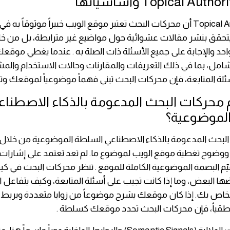
تعني Topical Authority أن محركات البحث تعتبر موقع الويب خبيراً موثوقاً 
يتحقق بنشر مقالات عشوائية حول مواضيع غير مترابطة، بل من خلا
د والإجابة على جميع الأسئلة ذات الصلة به . عندما يغطي موقع
شامل، بما في ذلك التعريفات والمقارنات وحالات الاستخدام وال
ئلة المتابعة، فإن محركات البحث تبني فهماً موضوعياً لموقعك وتعت
 محركات البحث المدعومة بالذكاء الاصطناع
لموضوعية؟
 البحث المدعومة بالذكاء الاصطناعي السلطة الموضوعية من خلال
وضوح تغطية موقع الويب لموضوع ما. لم تعد تعتمد على إشارات
قيّم البصمة الموضوعية الكاملة للموقع . تنظر محركات البحث في كيف
ا البعض، وما إذا كانت تجيب على أسئلة المتابعة، وكيف يتفاعل
لخاص بك. إذا كان موقعك يشرح موضوعاً من زوايا متعددة ويربط
طقياً، فإن محركات البحث تحدد موقعك كسلطة .