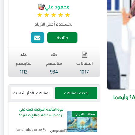
محمود علي
تقييم 4.97 من 5.
المستخدم أخفى الأرباح
متابعة
المقالات
متابعهم
متابعهم
1112
934
1017
احدث المقالات
المقالات الأكثر شعبية
ما الفرق بين Brand Authority و Topical Authority في AI Search 2026؟ وأيهما
قوة الفائدة المركبة: كيف تبني
مقالات التجارة
ثروة مستدامة بمبالغ صغيرة؟
heshamabdalanzer
منذ يومين