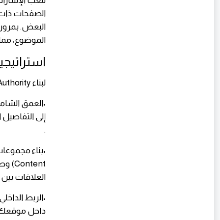
الصفحات ذات 
الموضوع، مما 
استراتيجيات بناء hority
لبناء Topical Authority، يجب التركيز على ما يلي:
•العمق الشام
إلى التفاصيل 
.
tent
العلاقات بين 
•الربط الداخل
داخل موقعك. 