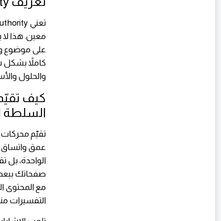
تعريف Topical Authority وأساسياتها
معين. هذا لا 
على موضوع واح
كاملاً بشكل 
والحلول والأس
كيف تقيّم
السلطة ا
تقيّم محركات
عمق واتساق و
الواحدة، بل ت
صفحاتك ببعضه
مع المحتوى ا
التفسيرات من