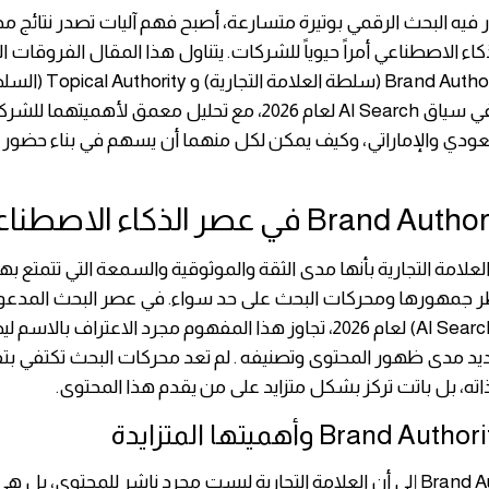
 فيه البحث الرقمي بوتيرة متسارعة، أصبح فهم آليات تصدر نتائج م
اء الاصطناعي أمراً حيوياً للشركات. يتناول هذا المقال الفروقات ا
مفهومي Brand Authority (سلطة العلامة التجارية) و 
الموضوعية) في سياق AI Search لعام 2026، مع تحليل معمق لأهميتهم
ودي والإماراتي، وكيف يمكن لكل منهما أن يسهم في بناء حضور
لامة التجارية بأنها مدى الثقة والموثوقية والسمعة التي تتمتع بها
ظر جمهورها ومحركات البحث على حد سواء. في عصر البحث المدعوم
الاصطناعي (AI Search) لعام 2026، تجاوز هذا المفهوم مجرد الاعتراف بالا
يد مدى ظهور المحتوى وتصنيفه . لم تعد محركات البحث تكتفي بت
اته، بل باتت تركز بشكل متزايد على من يقدم هذا المحتوى.
تُشير Brand Authority إلى أن العلامة التجارية ليست مجرد ناشر للمحتوى، ب