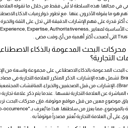
في مجالها. هذه السلطة لا تُبنى فقط من خلال ما تقوله العلامة 
هم هو ما يقوله الآخرون عنها . مع تطور خوارزميات الذكاء الاصط
أكثر قدرة على فهم الإشارات الدقيقة التي تدل على الثقة والخبرة 
وهي المكونات الأساسية لمعايير ience, Expertise, Authoritativeness
من أي وقت مضى .
محركات البحث المدعومة بالذكاء الاصطناعي
ات التجارية؟
 البحث المدعومة بالذكاء الاصطناعي على مجموعة واسعة من الإش
Brand Authority. تشمل هذه الإشارات: الذكر المتكرر للعلامة التجارية في مص
(Brand Mentions)، الإشارات من قبل الصحفيين والخبراء، المناقشات المجتمع
المباشرة عن العلامة التجارية نفسها . عندما يتم ذكر علامة تجاري
ق موضوع معين من قبل مواقع موثوقة، فإن محركات البحث تر
لى أن العلامة التجارية تُعتبر مصدراً موثوقاً به .