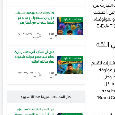
التجارية عن
ناعي، أصبحت
10 أخطاء مالية يرتكبها الشباب
دون أن يشعروا... وقد تدفع
والموثوقية،
مقالات التجارة
ثمنها سنوات من أعمارهم!
E-E-A-T (Exper,
سيد يونس محمود
منذ 6
محمد
أيام
 الثقة
قبل أن تسأل: أين ذهب راتبي؟..
تعلّم كيف تضع ميزانية شهرية
مقالات التجارة
تغيّر حياتك المالية
ارات لتقييم
ادر موثوقة
سيد يونس محمود
منذ 4
ية، وحتى
محمد
أيام
ة بشكل
بط هذه
أكثر المقالات تقييمًا هذا الأسبوع
العلامة التجارية بالموضوع، مما يعزز من سلطتها. هذا ما يُعرف بـ "Brand Co-occurrence"،
فن البطء المتعمد: كيف يهزم
السلحفاة وحيد القرن في سوق