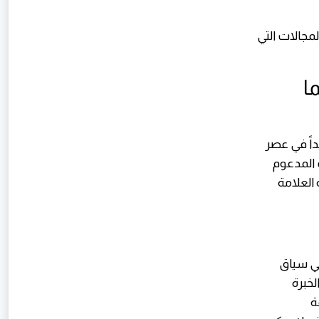
لمجالات التي
Topical: أيهما
Topical A، أصبح أكثر تعقيداً في عصر
Brand  تتفوق في البحث المدعوم
 العلامة
في سياق
الخبرة
لثقة