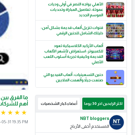
الأهلي يواجه النصر في أولى وديات
عموتة: تفاصيل المباراة وتحديات
الموسم الجديد
قنوات تنزيل ألعاب قديمة بشكل آمن:
دليلك الشامل للحنين الرقمي
ألعاب الأركيد الكلاسيكية تعود
للكمبيوتر: استعراض لأشهر الألعاب
القديمة وكيفية تجربة أسلوب اللعب
الأصلي
حنين التسعينيات: ألعاب الفيديو التي
صنعت جيلاً وألهمت الملايين
أهم للشركات 
اكثر الرابحين اخر 30 يوما
أعضاء كبار الشخصيات
NBT bloggers
-05-31 19:35 PM
المستخدم أخفى الأرباح