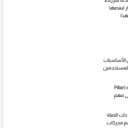
سماً هنا. عندما يتم ربط
ر لبعضها
ق لهذا
 الأساسيات
ً للمستخدمين
•بناء مجموعات المواضيع (Topic Clusters): تنظيم المحتوى حول مواضيع رئيسية (Pillar
لى فهم
 ذات الصلة
هم محركات