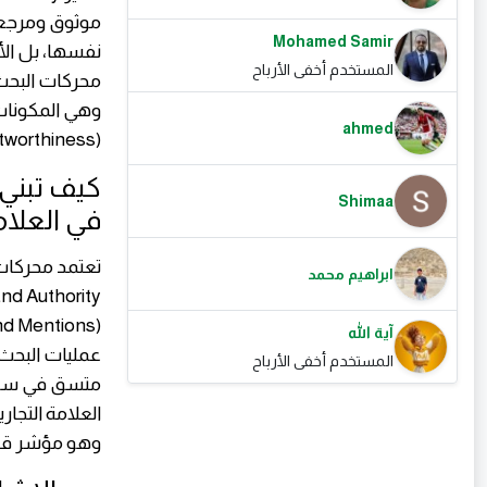
موثوق ومرجعي 
Mohamed Samir
نفسها، بل الأ
المستخدم أخفى الأرباح
محركات البحث 
ahmed
Trustworthiness) التي أصبحت أكثر أهمية 
كيف تبني 
Shimaa
في العلام
تعتمد محركات
ابراهيم محمد
آية الله
عمليات البحث 
المستخدم أخفى الأرباح
متسق في سيا
وهو مؤشر قوي ع