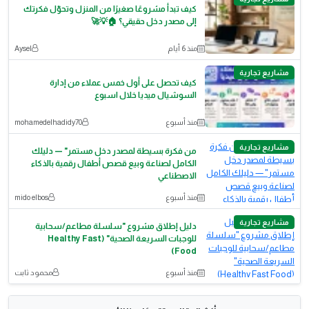
كيف تبدأ مشروعًا صغيرًا من المنزل وتحوّل فكرتك
إلى مصدر دخل حقيقي؟ 🏠💡🚀
منذ 6 أيام
Aysel
مشاريع تجارية
كيف تحصل على أول خمس عملاء من إدارة
السوشيال ميديا خلال اسبوع
منذ أسبوع
mohamedelhadidy70
مشاريع تجارية
من فكرة بسيطة لمصدر دخل مستمر" — دليلك
الكامل لصناعة وبيع قصص أطفال رقمية بالذكاء
الاصطناعي
منذ أسبوع
mido elbos
مشاريع تجارية
دليل إطلاق مشروع "سلسلة مطاعم/سحابية
للوجبات السريعة الصحية" (Healthy Fast
Food)
منذ أسبوع
محمود ثابت