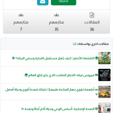
متابعة
المقالات
متابعهم
متابعهم
7
35
36
مقالات اخري بواسطة
داليا
🌍 الاقتصاد الأخضر | كيف يُغيّر مستقبل التجارة ويحمي البيئة؟ ♻️
🦠 فيروس نيباه | الخطر الصامت الذي يثير قلق العالم 🌍
🥗 أطعمة تقوي جهاز المناعة طبيعيًا | دليلك لصحة أقوى وحياة أفضل
✨
🌸 الصحة الإنجابية | أساس الوعي وحياة أكثر أمانًا وصحة ✨