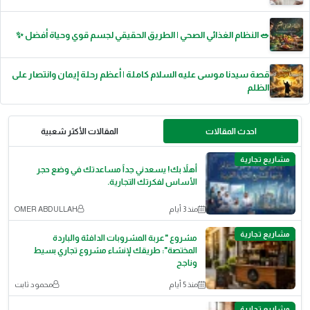
🥗 النظام الغذائي الصحي | الطريق الحقيقي لجسم قوي وحياة أفضل ✨
قصة سيدنا موسى عليه السلام كاملة | أعظم رحلة إيمان وانتصار على
الظلم
احدث المقالات
المقالات الأكثر شعبية
مشاريع تجارية
أهلاً بك! يسعدني جداً مساعدتك في وضع حجر
الأساس لفكرتك التجارية.
منذ 3 أيام
OMER ABDULLAH
مشاريع تجارية
مشروع "عربة المشروبات الدافئة والباردة
المختصة": طريقك لإنشاء مشروع تجاري بسيط
وناجح
منذ 5 أيام
محمود ثابت
مشاريع تجارية