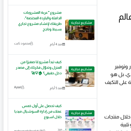
مشروع "عربة المشروبات
الم
الدافئة والباردة المختصة":
مشاريع تجارية
طريقك لإنشاء مشروع تجاري
بسيط وناجح
محمود ثابت
منذ 4 أيام
كيف تبدأ مشروعًا صغيرًا من
ر وتوفير
المنزل وتحوّل فكرتك إلى مصدر
مشاريع تجارية
دخل حقيقي؟ 🏠💡🚀
دي، بل هو
ة على التكيف
Aysel
منذ 5 أيام
كيف تحصل على أول خمس
عملاء من إدارة السوشيال ميديا
مشاريع تجارية
خلال منتجات
خلال اسبوع
لبية
منذ
mohamedelhadidy70