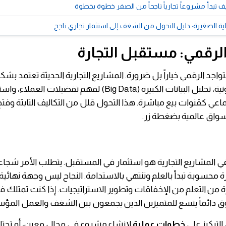
 تبدأ مشروعاً تجارياً ناجحاً من الصفر خطوة بخطوة
لية الصغيرة: دليل التحول من الشغف إلى استثمار تجاري ناجح
الرقمي: مستقبل التجارة
التواجد الرقمي خياراً بل ضرورة. المشاريع التجارية الحديثة تعتمد ب
التجارة الإلكترونية، تحليل البيانات الكبيرة (Big Data) لفهم تفضي
اعي كقنوات بيع مباشرة. هذا التحول قلل من التكاليف الثابتة وفتح 
سواق عالمية بضغطة زر.
في المشاريع التجارية هو استثمار في المستقبل. يتطلب الأمر شجاع
 محسوبة تبدأ بالعلم وتنتهي بالاستدامة. النجاح ليس وجهة نهائية
من التعلم من الإخفاقات وتطوير الاستراتيجيات. إذا كنت تمتلك ف
وق دائماً يتسع للمتميزين الذين يجمعون بين الشغف والعمل المؤ
لتركيز على
خطوات عملية
لإنشاء مشروع في مجال معين، أم تحتاج