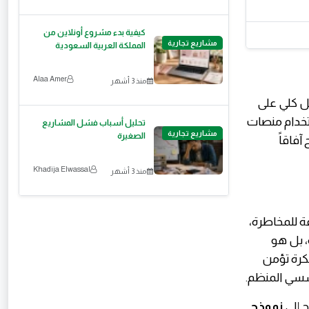
كيفية بدء مشروع أونلاين من
مشاريع تجارية
المملكة العربية السعودية
Alaa Amer
منذ 3 أشهر
شكل كلي على
لات العملاء، واستخدام منصات
تحليل أسباب فشل المشاريع
مشاريع تجارية
الصغيرة
آفاقاً
Khadija Elwassal
منذ 3 أشهر
ة للمخاطرة،
، بل هو
كرة تؤمن
سسي المنظم.
 إلى
نموذج