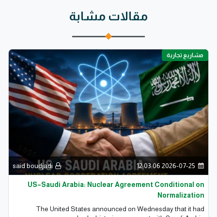
مقالات مشابة
مشاريع تجارية
said boudjadi
2026-07-25 12:03:06
US–Saudi Arabia: Nuclear Agreement Conditional on
Normalization
The United States announced on Wednesday that it had