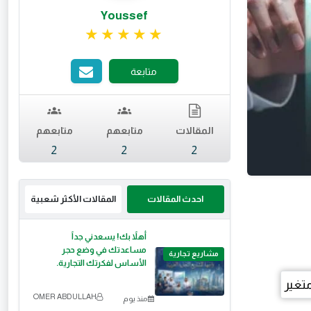
Youssef
تقييم 5 من 5.
متابعة
المقالات
متابعهم
متابعهم
2
2
2
احدث المقالات
المقالات الأكثر شعبية
أهلاً بك! يسعدني جداً
مساعدتك في وضع حجر
مشاريع تجارية
الأساس لفكرتك التجارية.
OMER ABDULLAH
منذ يوم