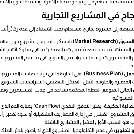
مشبعة، مما يسهم في رفع جودة حياة الأفراد وتنشيط الدورة الاقتص
نجاح في المشاريع التجارية
سيطة إلى مشروع تجاري مستدام، يجب الاستناد إلى عدة ركائز أسا
Market Researc):
لا يمكن البدء في مشروع دون فه
 المستهدف. يجب معرفة من هم العملاء؟ ما هي سلوكياتهم الشر
المنافسون؟ دراسة الفجوات في السوق هي ما يمنح المشروع ميز
ة.
Business ):
هي الخارطة التي ترشد صاحب المشروع.
القصيرة والطويلة الأجل، الهيكل التنظيمي، استراتيجيات التسويق،
ل المالي المتوقع. الخطة المحكمة تساعد في جذب المستثمرين وتف
العشوائية.
المالية الحكيمة:
يعتبر التدفق النقدي (Cash Flow) بمثابة ا
 المشروع. الفشل في إدارة المصاريف التشغيلية أو سوء تقدير رأ
 هو السبب الأول لفشل المشاريع الناشئة.
 والتطوير:
في عصر التكنولوجيا، المشروع الذي لا يتطور يندثر. الابتكار