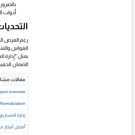
بالضرورة
أدوات ال
التحديات
رغم الفرص الوا
القوانين والت
يمثل "إدارة ا
الضمان الحقيق
مقالات مشاب
oject overview
Normalization
إدارة المشاريع الحديثة (PMP) في عصر الذكاء الاصطناعي.. عندما ي
أفضل أفكار مشار