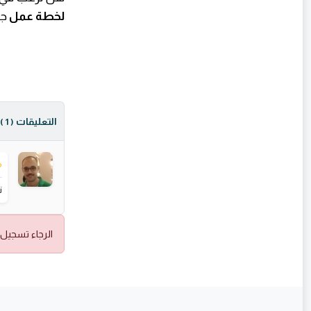
لخطة عمل
جا
التعليقات
( 1 )
م
ن
الرجاء تسجيل 