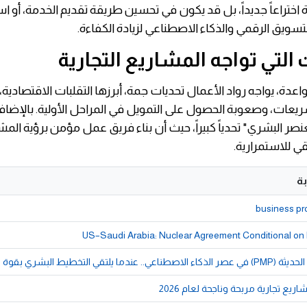
 اختراعاً جديداً، بل قد يكون في تحسين طريقة تقديم الخدمة، أو ا
تسويق الرقمي والذكاء الاصطناعي لزيادة الكفاءة.
 التي تواجه المشاريع التجارية
عدة، يواجه رواد الأعمال تحديات جمة، أبرزها التقلبات الاقتصادية،
شريعات، وصعوبة الحصول على التمويل في المراحل الأولية. بالإضاف
لعنصر البشري" تحدياً كبيراً، حيث أن بناء فريق عمل مؤمن برؤية ال
ي للاستمرارية.
ة
business pr
US–Saudi Arabia: Nuclear Agreement Conditional on 
لتقي التخطيط البشري بقوة التكنولوجيا
يع تجارية مربحة وناجحة لعام 2026