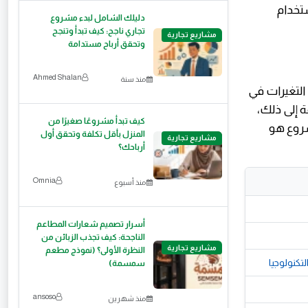
ستخدام
دليلك الشامل لبدء مشروع
تجاري ناجح: كيف تبدأ وتنجح
مشاريع تجارية
وتحقق أرباح مستدامة
Ahmed Shalan
منذ سنة
 التغيرات في
ة إلى ذلك،
كيف تبدأ مشروعًا صغيرًا من
مشروع هو
المنزل بأقل تكلفة وتحقق أول
مشاريع تجارية
أرباحك؟
Omnia
منذ أسبوع
أسرار تصميم شعارات المطاعم
الناجحة: كيف تجذب الزبائن من
مشاريع تجارية
النظرة الأولى؟ (نموذج مطعم
سمسمة)
ansoso
منذ شهرين