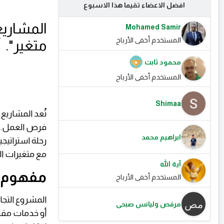
افضل الاعضاء تقيما هذا الاسبوع
المشاريع
Mohamed Samir
المستخدم أخفى الأرباح
متغير".
محمود ثابت
المستخدم أخفى الأرباح
Shimaa
تُعد المشاريع
فرص العمل. إ
ابراهيم محمد
رحلة استراتيجي
مع متغيرات ا
آية الله
مفهوم ا
المستخدم أخفى الأرباح
المشروع التج
مرقص وليانس صبحى
أو خدمات مقاب