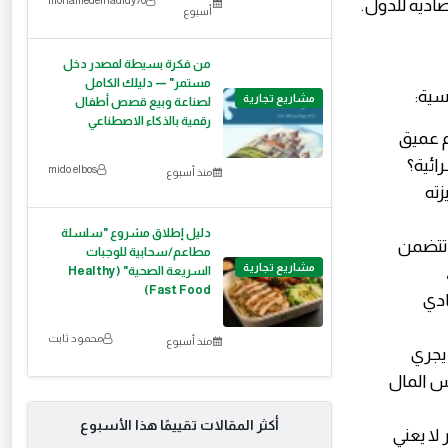
ادية للدول.
أسبوع
من فكرة بسيطة لمصدر دخل
مستمر" — دليلك الكامل
سية:
مشاريع تجارية
لصناعة وبيع قصص أطفال
رقمية بالذكاء الاصطناعي
م عميق
ائية؟
mido elbos
منذ أسبوع
ته
دليل إطلاق مشروع "سلسلة
 تتضمن
مطاعم/سحابية للوجبات
مشاريع تجارية
السريعة الصحية" (Healthy
Fast Food)
ادي
محمود ثابت
منذ أسبوع
لدم الذي يجري
س المال
أكثر المقالات تقييمًا هذا الأسبوع
 لا يعني