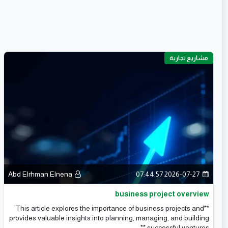
مشاريع تجارية
Abd Elrhman Elnena
2026-07-27 07:44:57
business project overview
**This article explores the importance of business projects and
provides valuable insights into planning, managing, and building
successful ventures.**