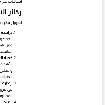
احتياجات غير 
ركائز ال
لتحويل فكرة ب
دراسة السوق (h
للجمهور
ومن هم 
التنافسي
خطة العمل (Plan
الأهداف 
والتحلي
العثرات 
الإدارة 
في عروق
المطلوب
الابتكار