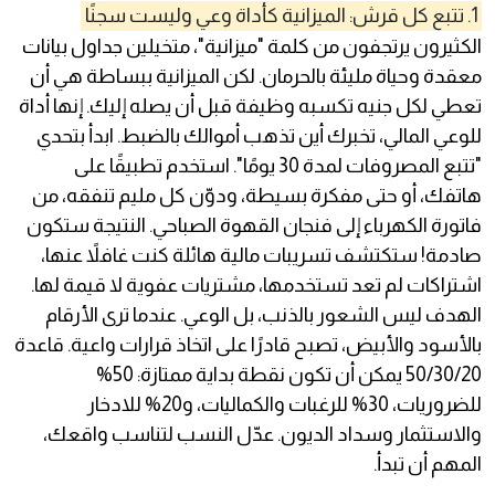
1. تتبع كل قرش: الميزانية كأداة وعي وليست سجنًا
الكثيرون يرتجفون من كلمة "ميزانية"، متخيلين جداول بيانات
معقدة وحياة مليئة بالحرمان. لكن الميزانية ببساطة هي أن
تعطي لكل جنيه تكسبه وظيفة قبل أن يصله إليك. إنها أداة
للوعي المالي، تخبرك أين تذهب أموالك بالضبط. ابدأ بتحدي
"تتبع المصروفات لمدة 30 يومًا". استخدم تطبيقًا على
هاتفك، أو حتى مفكرة بسيطة، ودوّن كل مليم تنفقه، من
فاتورة الكهرباء إلى فنجان القهوة الصباحي. النتيجة ستكون
صادمة! ستكتشف تسريبات مالية هائلة كنت غافلاً عنها،
اشتراكات لم تعد تستخدمها، مشتريات عفوية لا قيمة لها.
الهدف ليس الشعور بالذنب، بل الوعي. عندما ترى الأرقام
بالأسود والأبيض، تصبح قادرًا على اتخاذ قرارات واعية. قاعدة
50/30/20 يمكن أن تكون نقطة بداية ممتازة: 50%
للضروريات، 30% للرغبات والكماليات، و20% للادخار
والاستثمار وسداد الديون. عدّل النسب لتناسب واقعك،
المهم أن تبدأ.