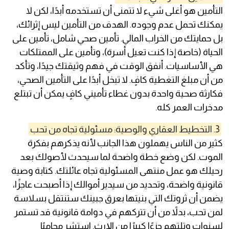
التأمين هو أغلى شيء لا تتمنى أن تستخدمه أبدًا، لكن لا
يمكنك تحمل عدم وجوده. الهدف من التأمين ليس إثرائك،
بل حمايتك من الخراب المالي. تأمين صحي شامل، تأمين على
الحياة (خاصة إذا كنت تعيل أسرة)، وتأمين على الممتلكات
هي الأساسيات. أنفق الوقت في فهم وثيقتك جيدًا، وتأكد
من أن مبلغ التغطية كافٍ. لا تبخل أبدًا على التأمين الصحي،
فكارثة صحية واحدة بدون غطاء تأميني كافٍ يمكن أن تبتلع
مدخرات العمر كله.
3. التخطيط العقاري والوصية: مسئولية تجاه من تحب
كثير من الناس يهملون هذا الجانب لأنه يذكرهم بفكرة
الموت. لكن وضع خطة واضحة لما سيحدث لأصولك بعد
رحيلك هو عمل منتهى المسئولية تجاه عائلتك. كتابة وصية
قانونية واضحة، وتحديد من سيدير أموالك إذا أصبحت عاجزًا،
يضمن أن ثروتك التي بنيتها بعرق جبينك ستنتقل بسلاسة
لمن تحب، بدلاً من أن تتركهم في دوامة قانونية قد تستمر
لسنوات وتلتهم جزءًا كبيرًا من الإرث. استشر محاميًا