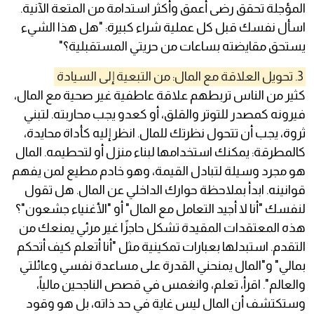
المؤجلة تحقق رضى أعمق وأكثر استدامة من المتعة الآنية.
اسأل نفسك قبل كل عملية شراء كبيرة: "هل هذا الشيء
يستحق مقايضته بساعات من حريتي المستقبلية؟"
3. تحويل العلاقة مع المال: من التبعية إلى السيادة
كثير من الناس تربطهم علاقة عاطفية غير صحية مع المال،
فيرونه كمصدر للتوتر والقلق، أو كعدو يجب محاربته. لتبني
ثروة، يجب أن تتحول نظرتك للمال. انظر إليه كأداة محايدة،
كالمطرقة: يمكنك استخدامها لبناء منزل أو لتحطيمه. المال
هو مجرد وسيلة لتبادل القيمة، وهو خادم مطيع لمن يفهم
قوانينه. ابدأ بملاحظة حوارك الداخلي عن المال. هل تقول
لنفسك "أنا لا أجيد التعامل مع المال" أو "الأغنياء جشعون"؟
هذه المعتقدات المقيدة تشكل حاجزًا غير مرئي يمنعك من
التقدم. استبدلها بعبارات تمكينية مثل "أنا أتعلم كيف أتحكم
بمالي" و"المال يمنحني القدرة على مساعدة نفسي وعائلتي
والعالم". اقرأ، تعلم، وانغمس في قصص الناجحين مالياً،
وستكتشف أن المال ليس غاية في حد ذاته، بل هو وقود