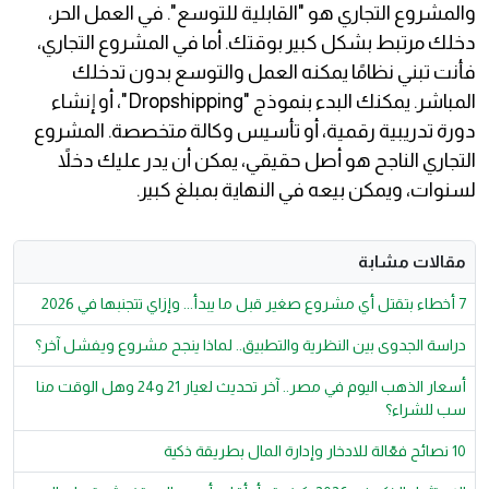
والمشروع التجاري هو "القابلية للتوسع". في العمل الحر،
دخلك مرتبط بشكل كبير بوقتك. أما في المشروع التجاري،
فأنت تبني نظامًا يمكنه العمل والتوسع بدون تدخلك
المباشر. يمكنك البدء بنموذج "Dropshipping"، أو إنشاء
دورة تدريبية رقمية، أو تأسيس وكالة متخصصة. المشروع
التجاري الناجح هو أصل حقيقي، يمكن أن يدر عليك دخلاً
لسنوات، ويمكن بيعه في النهاية بمبلغ كبير.
مقالات مشابة
7 أخطاء بتقتل أي مشروع صغير قبل ما يبدأ... وإزاي تتجنبها في 2026
دراسة الجدوى بين النظرية والتطبيق.. لماذا ينجح مشروع ويفشل آخر؟
أسعار الذهب اليوم في مصر.. آخر تحديث لعيار 21 و24 وهل الوقت منا
سب للشراء؟
10 نصائح فعّالة للادخار وإدارة المال بطريقة ذكية