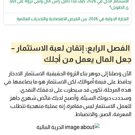
الاستثمار الذكي في 2026: كيف تبدأ بأقل رأس مال وتبني ثروة على المد
ى الطويل؟
التجارة الدولية في 2026: بين الفرص الاقتصادية والتحديات العالمية
الفصل الرابع: إتقان لعبة الاستثمار –
جعل المال يعمل من أجلك
الآن وصلنا إلى جوهر بناء الثروة الحقيقية: الاستثمار. الادخار
يحافظ على قيمة أموالك، لكن الاستثمار هو ما يضاعفها. في
هذه المرحلة، تكون قد سيطرت على تدفقك النقدي،
وسددت ديونك السيئة، وأصبح لديك فائض شهري جاهز
للعمل. الاستثمار ليس مقامرة، إنه عملية منهجية تتطلب
المعرفة، الصبر، والانضباط.