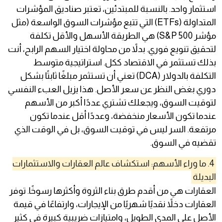
استثمار واحد. بالنسبة للمبتدئين، تعتبر صناديق المؤشرات
المتداولة (ETFs) التي تتبع مؤشرات السوق الواسعة (مثل
مؤشر S&P 500) هي الطريقة الأسهل والأقل تكلفة
لتحقيق تنويع فوري. بدلاً من محاولة اختيار السهم الرابح، أنت
بذلك تستثمر في الاقتصاد ككل. استراتيجية متوسط
التكلفة بالدولار (DCA) تعني أن تستثمر مبلغًا ثابتًا بشكل
دوري بغض النظر عن سعر الأصل. هذا يزيل العبء النفسي
لتوقيت السوق، ويجعلك تشتري عددًا أكبر من الأسهم
عندما تكون الأسعار منخفضة، وعددًا أقل عندما تكون
مرتفعة. السر ليس في توقيت السوق، بل في الوقت الذي
تقضيه في السوق.
4. ما وراء الأسهم: استكشاف عالم العقارات والاستثمارات
البديلة
العقارات هي من أقدم طرق بناء الثروة وأكثرها رسوخًا. توفر
العقارات دخلاً نقديًا شهريًا من الإيجارات، وارتفاعًا في قيمة
الأصل على المدى الطويل، وامتيازات ضريبية كبيرة في كثير