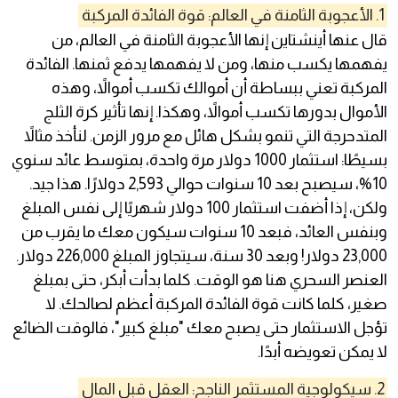
1. الأعجوبة الثامنة في العالم: قوة الفائدة المركبة
قال عنها أينشتاين إنها الأعجوبة الثامنة في العالم، من
يفهمها يكسب منها، ومن لا يفهمها يدفع ثمنها. الفائدة
المركبة تعني ببساطة أن أموالك تكسب أموالاً، وهذه
الأموال بدورها تكسب أموالاً، وهكذا. إنها تأثير كرة الثلج
المتدحرجة التي تنمو بشكل هائل مع مرور الزمن. لنأخذ مثالاً
بسيطًا: استثمار 1000 دولار مرة واحدة، بمتوسط عائد سنوي
10%، سيصبح بعد 10 سنوات حوالي 2,593 دولارًا. هذا جيد.
ولكن، إذا أضفت استثمار 100 دولار شهريًا إلى نفس المبلغ
وبنفس العائد، فبعد 10 سنوات سيكون معك ما يقرب من
23,000 دولار! وبعد 30 سنة، سيتجاوز المبلغ 226,000 دولار.
العنصر السحري هنا هو الوقت. كلما بدأت أبكر، حتى بمبلغ
صغير، كلما كانت قوة الفائدة المركبة أعظم لصالحك. لا
تؤجل الاستثمار حتى يصبح معك "مبلغ كبير"، فالوقت الضائع
لا يمكن تعويضه أبدًا.
2. سيكولوجية المستثمر الناجح: العقل قبل المال