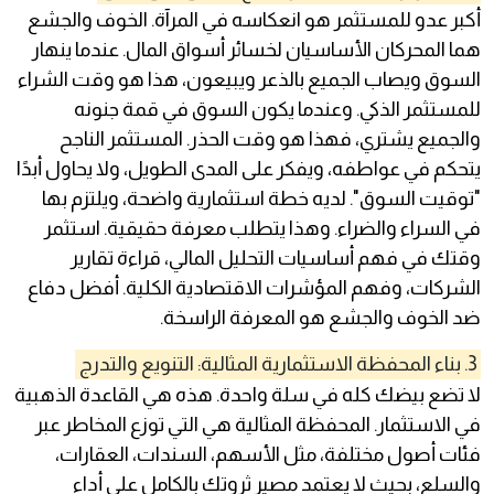
أكبر عدو للمستثمر هو انعكاسه في المرآة. الخوف والجشع
هما المحركان الأساسيان لخسائر أسواق المال. عندما ينهار
السوق ويصاب الجميع بالذعر ويبيعون، هذا هو وقت الشراء
للمستثمر الذكي. وعندما يكون السوق في قمة جنونه
والجميع يشتري، فهذا هو وقت الحذر. المستثمر الناجح
يتحكم في عواطفه، ويفكر على المدى الطويل، ولا يحاول أبدًا
"توقيت السوق". لديه خطة استثمارية واضحة، ويلتزم بها
في السراء والضراء. وهذا يتطلب معرفة حقيقية. استثمر
وقتك في فهم أساسيات التحليل المالي، قراءة تقارير
الشركات، وفهم المؤشرات الاقتصادية الكلية. أفضل دفاع
ضد الخوف والجشع هو المعرفة الراسخة.
3. بناء المحفظة الاستثمارية المثالية: التنويع والتدرج
لا تضع بيضك كله في سلة واحدة. هذه هي القاعدة الذهبية
في الاستثمار. المحفظة المثالية هي التي توزع المخاطر عبر
فئات أصول مختلفة، مثل الأسهم، السندات، العقارات،
والسلع، بحيث لا يعتمد مصير ثروتك بالكامل على أداء