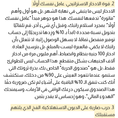
2. قوة الادخار الاستراتيجي: عامل نفسك أولاً
الادخار ليس ما يتبقى في نهاية الشهر، بل هو أول وأهم
"فاتورة" تدفعها لنفسك. هذا هو جوهر مبدأ "عامل نفسك
أولاً". بمجرد استلام راتبك، وقبل أي شيء آخر، قم تلقائيًا
بتحويل نسبة محددة (ابدأ بـ 10% وزِدها تدريجيًا) إلى حساب
توفير منفصل تمامًا، لا يسهل الوصول إليه. لا تتعلل بأن
راتبك لا يكفي، فالعبرة ليست بالمبلغ، بل بترسيخ العادة.
ادخار 100 جنيه بنظام وانضباط، أهم مليون مرة من ادخار
آلاف الجنيهات بشكل متقطع. هذا الحساب ليس للطوارئ
فقط، بل هو "صندوق الحرية" الخاص بك، بذرة ثروتك التي
ستنمو. عندما تتعود العيش على 90% من دخلك، ستكتشف
أنك كنت تنفق الـ 10% الباقية على أشياء لم تكن ضرورية حقًا.
هذا الصندوق سيكون درعك الواقي في الأزمات، وسيمنحك
"الهدوء المالي"، وهو إحساس لا يقدر بثمن.
3. حرب ضارية على الديون الاستهلاكية: الفخ الذي يلتهم
مستقبلك