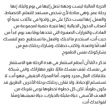
الحرية المالية ليست وجهة تصل إليها في يوم وليلة، إنها
رحلة عمر، وهي متاحة لأي شخص مستعد للتعلم، الانضباط،
والعمل. إنها ليست حكرًا على من ولدوا في عائلات غنية أو
أصحاب الدخول الخيالية. إنها نتيجة حتمية لمجموعة من
العادات والقرارات الصغيرة التي تتخذها يومًا بعد يوم. ابدأ من
حيث أنت، استخدم ما لديك، وافعل ما تستطيع. ضع لنفسك
أهدافًا واضحة، واكتب خطتك، وشارك رحلتك مع من
يشاركونك نفس الطموح.
تذكر دائمًا أن أعظم استثمار في هذه الرحلة هو الاستثمار
في نفسك. ثقف نفسك ماليًا، طور مهاراتك، وابني شبكة
علاقاتك. المال مجرد وقود، أما المحرك الحقيقي فهو أنت. لا
تستسلم للإحباط، ولا تقارن رحلتك برحلة الآخرين. الطريق قد
يكون طويلاً، لكن كل خطوة تخطوها بوعي تقربك من
الهدف الأسمى: حياة مليئة بالخيارات، حياة تعيشها وفقًا
لقواعدك أنت.