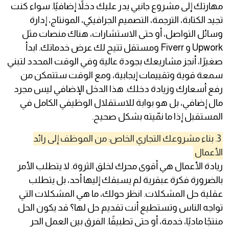
مهارتك إلى مشروع جانبي يدر عليك دخلاً إضافيًا. سواء كنت
تجيد الكتابة، الترجمة، التصميم الجرافيكي، المونتاج، إدارة
وسائل التواصل، أو حتى الاستشارات، هناك منصات مثل
Upwork و Fiverr ومستقل تتيح لك عرض خدماتك. ابدأ
صغيرًا، أنجز مشاريعك بجودة عالية وفي الوقت المحدد لتبني
سمعة قوية وتقييمات إيجابية، ومع الوقت ستتمكن من
رفع أسعارك وزيادة دخلك. هذا الدخل الإضافي ليس مجرد
مال إضافي، بل هو بوابة للاستقلال الوظيفي الكامل في
المستقبل إذا ما نمّيته بشكل صحيح.
3. بناء مشروعك التجاري الخاص: من الموظف إلى رائد
الأعمال
ريادة الأعمال هي أقوى محرك لخلق الثروة. لا يتطلب الأمر
بالضرورة فكرة عبقرية لم يسبقك إليها أحد، بل يتطلب
عقلية حل المشكلات. انظر حولك، ما هي المشكلات التي
تواجه الناس وتستطيع أنت تقديم حل لها؟ قد يكون الحل
منتجًا ماديًا، خدمة، أو حتى تطبيقًا. الفرق بين العمل الحر