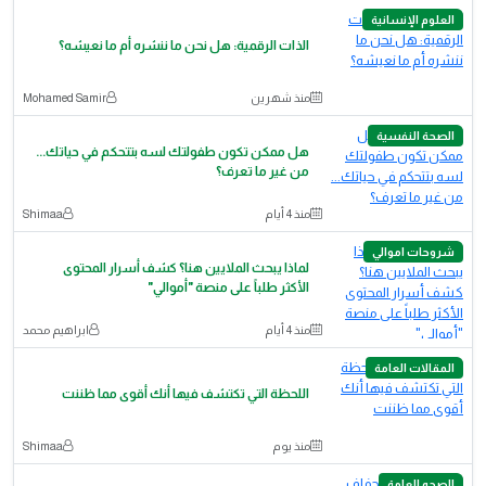
العلوم الإنسانية
الذات الرقمية: هل نحن ما ننشره أم ما نعيشه؟
منذ شهرين
Mohamed Samir
الصحة النفسية
هل ممكن تكون طفولتك لسه بتتحكم في حياتك...
من غير ما تعرف؟
منذ 4 أيام
Shimaa
شروحات اموالي
لماذا يبحث الملايين هنا؟ كشف أسرار المحتوى
الأكثر طلباً على منصة "أموالي"
منذ 4 أيام
ابراهيم محمد
المقالات العامة
اللحظة التي تكتشف فيها أنك أقوى مما ظننت
منذ يوم
Shimaa
الصحه العامة