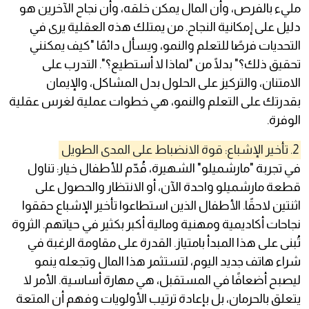
مليء بالفرص، وأن المال يمكن خلقه، وأن نجاح الآخرين هو
دليل على إمكانية النجاح. من يمتلك هذه العقلية يرى في
التحديات فرصًا للتعلم والنمو، ويسأل دائمًا "كيف يمكنني
تحقيق ذلك؟" بدلًا من "لماذا لا أستطيع؟". التدرب على
الامتنان، والتركيز على الحلول بدل المشاكل، والإيمان
بقدرتك على التعلم والنمو، هي خطوات عملية لغرس عقلية
الوفرة.
2. تأخير الإشباع: قوة الانضباط على المدى الطويل
في تجربة "مارشميلو" الشهيرة، قُدّم للأطفال خيار: تناول
قطعة مارشميلو واحدة الآن، أو الانتظار والحصول على
اثنتين لاحقًا. الأطفال الذين استطاعوا تأخير الإشباع حققوا
نجاحات أكاديمية ومهنية ومالية أكبر بكثير في حياتهم. الثروة
تُبنى على هذا المبدأ بامتياز. القدرة على مقاومة الرغبة في
شراء هاتف جديد اليوم، لتستثمر هذا المال وتجعله ينمو
ليصبح أضعافًا في المستقبل، هي مهارة أساسية. الأمر لا
يتعلق بالحرمان، بل بإعادة ترتيب الأولويات وفهم أن المتعة