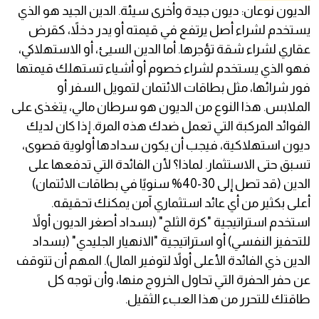
الديون نوعان: ديون جيدة وأخرى سيئة. الدين الجيد هو الذي
يستخدم لشراء أصل يرتفع في قيمته أو يدر دخلاً، كقرض
عقاري لشراء شقة تؤجرها. أما الدين السيئ، أو الاستهلاكي،
فهو الذي يستخدم لشراء خصوم أو أشياء تستهلك قيمتها
فور شرائها، مثل بطاقات الائتمان لتمويل السفر أو
الملابس. هذا النوع من الديون هو سرطان مالي، يتغذى على
الفوائد المركبة التي تعمل ضدك هذه المرة. إذا كان لديك
ديون استهلاكية، فيجب أن يكون سدادها أولوية قصوى،
تسبق حتى الاستثمار. لماذا؟ لأن الفائدة التي تدفعها على
الدين (قد تصل إلى 30-40% سنويًا في بطاقات الائتمان)
أعلى بكثير من أي عائد استثماري آمن يمكنك تحقيقه.
استخدم استراتيجية "كرة الثلج" (بسداد أصغر الديون أولاً
للتحفيز النفسي) أو استراتيجية "الانهيار الجليدي" (بسداد
الدين ذي الفائدة الأعلى أولاً لتوفير المال). المهم أن تتوقف
عن حفر الحفرة التي تحاول الخروج منها، وأن توجه كل
طاقتك للتحرر من هذا العبء الثقيل.