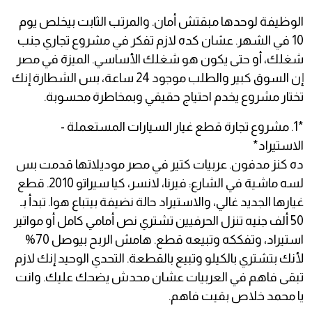
الوظيفة لوحدها مبقتش أمان. والمرتب الثابت بيخلص يوم
10 في الشهر. عشان كده لازم تفكر في مشروع تجاري جنب
شغلك، أو حتى يكون هو شغلك الأساسي. الميزة في مصر
إن السوق كبير والطلب موجود 24 ساعة، بس الشطارة إنك
تختار مشروع يخدم احتياج حقيقي وبمخاطرة محسوبة.
*1. مشروع تجارة قطع غيار السيارات المستعملة -
الاستيراد*
ده كنز مدفون. عربيات كتير في مصر موديلاتها قدمت بس
لسه ماشية في الشارع: فيرنا، لانسر، كيا سيراتو 2010. قطع
غيارها الجديد غالي، والاستيراد حالة نضيفة بيتباع هوا. تبدأ بـ
50 ألف جنيه تنزل الحرفيين تشتري نص أمامي كامل أو مواتير
استيراد، وتفككه وتبيعه قطع. هامش الربح بيوصل 70%
لأنك بتشتري بالكيلو وتبيع بالقطعة. التحدي الوحيد إنك لازم
تبقى فاهم في العربيات عشان محدش يضحك عليك. وانت
يا محمد خلاص بقيت فاهم.