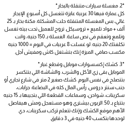
*2. مغسلة سيارات متنقلة بالبخار*
كل عمارة فيها 30 عربية عايزة تتغسل كل أسبوع. الإيجار
غالي، بس المغسلة المتنقلة حلت المشكلة. مكنة بخار بـ 25
ألف + مواد تلميع + تروسيكل. تروح للعميل تحت بيته تغسل
وتلمع وتعقم في نص ساعة. الغسلة بـ 150 جنيه، وانت
تكلفتك 20 جنيه. لو غسلت 8 عربيات في اليوم = 1000 جنيه
مكسب صافي. الميزة إنك بتشتغل كاش ومفيش آجل.
*3. كشك إكسسوارات موبايل وقطع غيار*
الموبايل بقى زي الأكل والشرب. والشاشة اللي بتتكسر
بتتصلح في نفس اليوم. كشك صغير 2 متر في شارع تجاري أو
جنب سنتر دروس. رأس المال كله في البضاعة: جرابات،
سكرينات، شواحن، وسماعات. القطعة اللي بتجيبها بـ 15 جنيه
بتتباع بـ 50. الزبون بيشتري وهو مستعجل ومش هيفاصل.
الأهم موقع الكشك وإنك تتعلم تركب سكرينات، دي
لوحدها بتكسب 40 جنيه في 3 دقايق.