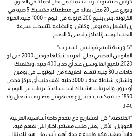
كراتين جبنة، تونة، زيت، سمنة من تجار الجملة في العبور،
وتوزع على 20 محل بقالة في منطقتك. مكسبك 5 جنيه في
الكرتونة، بس بتبيع 200 كرتونة في اليوم = 1000 جنيه. الميزة
إن الشغل ده يومي وكاش، والبضاعة بتتسحب بسرعة.
العيب الوحيد إنك لازم تصحى 6 الصبح.
*5. ورشة تلميع فوانيس السيارات*
الفانوس المطفي يخلي العربية شكلها موديل 2000 حتى لو
2020. تلميع الفانوسين عند أي حد بـ 400 جنيه، وتكلفتك
خامات بـ 30 جنيه. تتعلم الطريقة من اليوتيوب في يومين،
وتشتري شنطة عدة بـ 3000 جنيه. تقف جنب أي مركز فحص
أو مرور، والعربيات هتجيلك لحد عندك. 5 عربيات في اليوم =
1850 جنيه مكسب. مشروع مفيهوش مصاريف تشغيل ولا
إيجار.
*الخلاصة:* كل المشاريع دي بتخدم حاجة أساسية: العربية،
الموبايل، الأكل. يعني طلب مستمر. اختار اللي تفهم فيه،
وابدأ صغير، وكبر واحدة واحدة. أهم رأس مال هو إنك تنزل