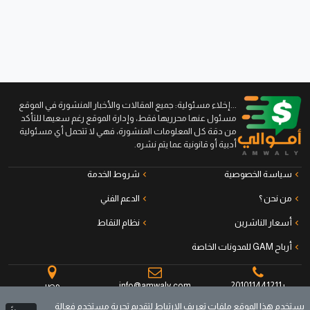
...إخلاء مسئولية: جميع المقالات والأخبار المنشورة في الموقع
مسئول عنها محرريها فقط، وإدارة الموقع رغم سعيها للتأكد
من دقة كل المعلومات المنشورة، فهي لا تتحمل أي مسئولية
أدبية أو قانونية عما يتم نشره.
سياسة الخصوصية
شروط الخدمة
من نحن ؟
الدعم الفني
أسعار الناشرين
نظام النقاط
أرباح GAM للمدونات الخاصة
+201011441211
info@amwaly.com
مصر
يستخدم هذا الموقع ملفات تعريف الارتباط لتقديم تجربة مستخدم فعالة