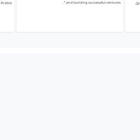
and building successful ventures.*...
ويق
 Arabia