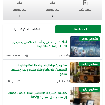
المقالات
متابعهم
متابعهم
1
4
1
احدث المقالات
المقالات الأكثر شعبية
مشاريع تجارية
أهلاً بك! يسعدني جداً مساعدتك في وضع حجر
الأساس لفكرتك التجارية.
منذ يوم
OMER ABDULLAH
مشاريع تجارية
مشروع "عربة المشروبات الدافئة والباردة
المختصة": طريقك لإنشاء مشروع تجاري بسيط
وناجح
منذ 4 أيام
محمود ثابت
مشاريع تجارية
كيف تبدأ مشروعًا صغيرًا من المنزل وتحوّل فكرتك
إلى مصدر دخل حقيقي؟ 🏠💡🚀