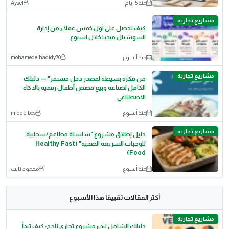
منذ 5 أيام
Aysel
مشاريع تجارية
كيف تحصل على أول خمس عملاء من إدارة
السوشيال ميديا خلال اسبوع
منذ أسبوع
mohamedelhadidy70
مشاريع تجارية
من فكرة بسيطة لمصدر دخل مستمر" — دليلك
الكامل لصناعة وبيع قصص أطفال رقمية بالذكاء
الاصطناعي
منذ أسبوع
mido elbos
مشاريع تجارية
دليل إطلاق مشروع "سلسلة مطاعم/سحابية
للوجبات السريعة الصحية" (Healthy Fast
Food)
منذ أسبوع
محمود ثابت
أكثر المقالات تقييمًا هذا الأسبوع
مشاريع تجارية
دليلك الشامل لبدء مشروع تجاري ناجح: كيف تبدأ