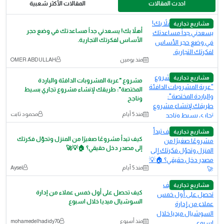
احدث المقالات
المقالات الأكثر شعبية
مشاريع تجارية
أهلاً بك! يسعدني جداً مساعدتك في وضع حجر
الأساس لفكرتك التجارية.
منذ يومين
OMER ABDULLAH
مشاريع تجارية
مشروع "عربة المشروبات الدافئة والباردة
المختصة": طريقك لإنشاء مشروع تجاري بسيط
وناجح
منذ 5 أيام
محمود ثابت
مشاريع تجارية
كيف تبدأ مشروعًا صغيرًا من المنزل وتحوّل فكرتك
إلى مصدر دخل حقيقي؟ 🏠💡🚀
منذ 5 أيام
Aysel
مشاريع تجارية
كيف تحصل على أول خمس عملاء من إدارة
السوشيال ميديا خلال اسبوع
منذ أسبوع
mohamedelhadidy70