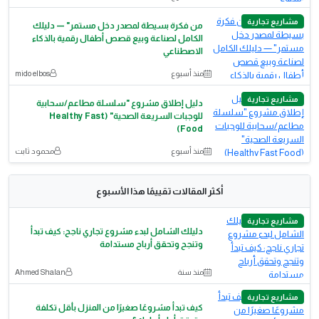
مشاريع تجارية
من فكرة بسيطة لمصدر دخل مستمر" — دليلك
الكامل لصناعة وبيع قصص أطفال رقمية بالذكاء
الاصطناعي
منذ أسبوع
mido elbos
مشاريع تجارية
دليل إطلاق مشروع "سلسلة مطاعم/سحابية
للوجبات السريعة الصحية" (Healthy Fast
Food)
منذ أسبوع
محمود ثابت
أكثر المقالات تقييمًا هذا الأسبوع
مشاريع تجارية
دليلك الشامل لبدء مشروع تجاري ناجح: كيف تبدأ
وتنجح وتحقق أرباح مستدامة
منذ سنة
Ahmed Shalan
مشاريع تجارية
كيف تبدأ مشروعًا صغيرًا من المنزل بأقل تكلفة