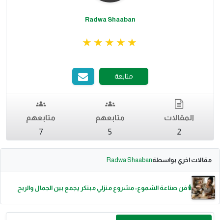
Radwa Shaaban
متابعة
المقالات
متابعهم
متابعهم
7
5
2
مقالات اخري بواسطة
Radwa Shaaban
🕯️ فن صناعة الشموع: مشروع منزلي مبتكر يجمع بين الجمال والربح