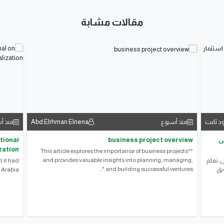
مقالات مشابة
د ثابت
Abd Elrhman Elnena
منذ أسبوع
منذ أ
ى
business project overview
tional
zation
**This article explores the importance of business projects
and provides valuable insights into planning, managing,
. تعلم
 it had
and building successful ventures.*...
ويق
 Arabia