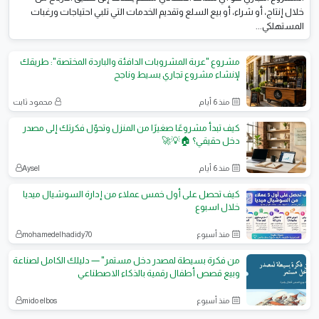
خلال إنتاج، أو شراء، أو بيع السلع وتقديم الخدمات التي تلبي احتياجات ورغبات
المستهلكي...
مشروع "عربة المشروبات الدافئة والباردة المختصة": طريقك
لإنشاء مشروع تجاري بسيط وناجح
منذ 6 أيام
محمود ثابت
كيف تبدأ مشروعًا صغيرًا من المنزل وتحوّل فكرتك إلى مصدر
دخل حقيقي؟ 🏠💡🚀
منذ 6 أيام
Aysel
كيف تحصل على أول خمس عملاء من إدارة السوشيال ميديا
خلال اسبوع
منذ أسبوع
mohamedelhadidy70
من فكرة بسيطة لمصدر دخل مستمر" — دليلك الكامل لصناعة
وبيع قصص أطفال رقمية بالذكاء الاصطناعي
منذ أسبوع
mido elbos