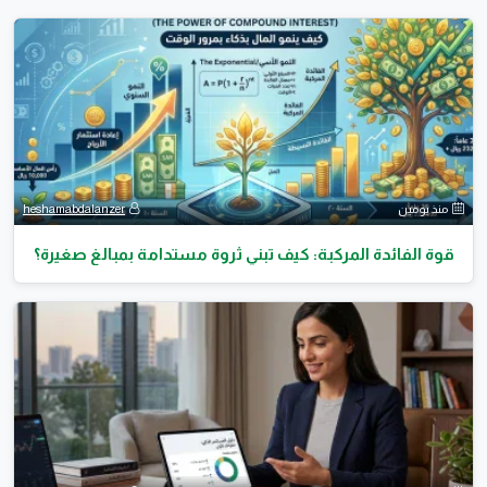
منذ يومين
heshamabdalanzer
قوة الفائدة المركبة: كيف تبني ثروة مستدامة بمبالغ صغيرة؟