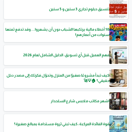
تنسيق دبلوم تجاري 3 سنين و 5 سنين
10 أخطاء مالية يرتكبها الشباب دون أن يشعروا... وقد تدفع ثمنها
سنوات من أعمارهم!
فهم العميل قبل أي تسويق: الدليل الشامل لعام 2026
كيف تبدأ مشروعًا صغيرًا من المنزل وتحوّل فكرتك إلى مصدر دخل
حقيقي؟ 🏠💡🚀
اشهر مكاتب ملابس شارع السلحدار
قوة الفائدة المركبة: كيف تبني ثروة مستدامة بمبالغ صغيرة؟